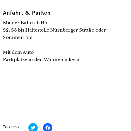
Anfahrt & Parken
Mit der Bahn ab Hbf
S2, S3 bis Haltestelle Nürnberger Straße oder
Sommerrain
Mit dem Auto
Parkplätze in den Wannenäckern
Klick,
Klick,
Teilen mit:
um
um