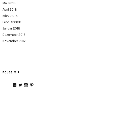
Mai 2018
April 2018
März 2018
Februar 2018
Januar 2018
Dezember 2017
November 2017
FOLGE MIR
Profil
Profil
Profil
Profil
von
von
von
von
Stadtmamaunterwegs
Stadtmama_
Stadtmama_unterwegs
stadtmamaontour
auf
auf
auf
auf
Facebook
Twitter
Instagram
Pinterest
anzeigen
anzeigen
anzeigen
anzeigen