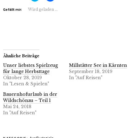
über
auf
Twitter
Facebook
Wird geladen …
Gefällt mir:
zu
zu
teilen
teilen
(Wird
(Wird
in
in
neuem
neuem
Fenster
Fenster
geöffnet)
geöffnet)
Ähnliche Beiträge
Unser liebstes Spielzeug
Millstätter See in Kärnten
für lange Herbsttage
September 18, 2019
Oktober 28, 2019
In "Auf Reisen"
In "Lesen & Spielen"
Bauernhofurlaub in der
Wildschönau – Teil 1
Mai 24, 2018
In "Auf Reisen"