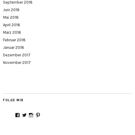
September 2018
Juni 2018
Mai 2018
April 2018
März 2018
Februar 2018
Januar 2018
Dezember 2017
November 2017
FOLGE MIR
Profil
Profil
Profil
Profil
von
von
von
von
Stadtmamaunterwegs
Stadtmama_
Stadtmama_unterwegs
stadtmamaontour
auf
auf
auf
auf
Facebook
Twitter
Instagram
Pinterest