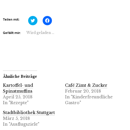
Klick,
Klick,
Teilen mit:
um
um
über
auf
Twitter
Facebook
Wird geladen …
Gefällt mir:
zu
zu
teilen
teilen
(Wird
(Wird
in
in
neuem
neuem
Fenster
Fenster
geöffnet)
geöffnet)
Ähnliche Beiträge
Kartoffel- und
Café Zimt & Zucker
Spinatmuffins
Februar 20, 2018
April 25, 2018
In "Kinderfreundliche
In "Rezepte"
Gastro"
Stadtbibliothek Stuttgart
März 5, 2018
In "Ausflugsziele"