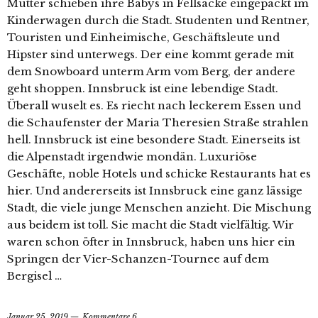
Mütter schieben ihre Babys in Fellsäcke eingepackt im
Kinderwagen durch die Stadt. Studenten und Rentner,
Touristen und Einheimische, Geschäftsleute und
Hipster sind unterwegs. Der eine kommt gerade mit
dem Snowboard unterm Arm vom Berg, der andere
geht shoppen. Innsbruck ist eine lebendige Stadt.
Überall wuselt es. Es riecht nach leckerem Essen und
die Schaufenster der Maria Theresien Straße strahlen
hell. Innsbruck ist eine besondere Stadt. Einerseits ist
die Alpenstadt irgendwie mondän. Luxuriöse
Geschäfte, noble Hotels und schicke Restaurants hat es
hier. Und andererseits ist Innsbruck eine ganz lässige
Stadt, die viele junge Menschen anzieht. Die Mischung
aus beidem ist toll. Sie macht die Stadt vielfältig. Wir
waren schon öfter in Innsbruck, haben uns hier ein
Springen der Vier-Schanzen-Tournee auf dem
Bergisel …
Januar 25, 2019
Kommentare 6