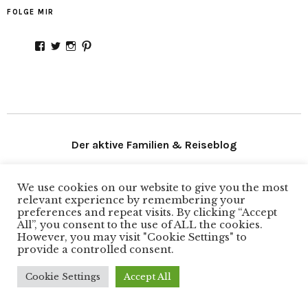
FOLGE MIR
Profil
Profil
Profil
Profil
von
von
von
von
Stadtmamaunterwegs
Stadtmama_
Stadtmama_unterwegs
stadtmamaontour
auf
auf
auf
auf
Facebook
Twitter
Instagram
Pinterest
anzeigen
anzeigen
anzeigen
anzeigen
Der aktive Familien & Reiseblog
Folge mir
We use cookies on our website to give you the most
relevant experience by remembering your
preferences and repeat visits. By clicking “Accept
All”, you consent to the use of ALL the cookies.
Facebook
Instagram
Twitter
Pinterest
However, you may visit "Cookie Settings" to
provide a controlled consent.
KOOPERATIONEN & WERBUNG
JOURNALISTISCHE ARBEITEN
IMPRESSUM & DATENSCHUTZ
Cookie Settings
Accept All