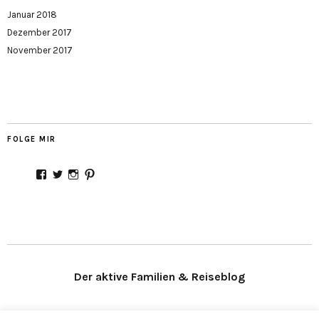
Januar 2018
Dezember 2017
November 2017
FOLGE MIR
Profil
Profil
Profil
Profil
von
von
von
von
Stadtmamaunterwegs
Stadtmama_
Stadtmama_unterwegs
stadtmamaontour
auf
auf
auf
auf
Facebook
Twitter
Instagram
Pinterest
anzeigen
anzeigen
anzeigen
anzeigen
Der aktive Familien & Reiseblog
Folge mir