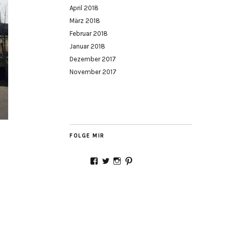
April 2018
März 2018
Februar 2018
Januar 2018
Dezember 2017
November 2017
FOLGE MIR
Profil
Profil
Profil
Profil
von
von
von
von
Stadtmamaunterwegs
Stadtmama_
Stadtmama_unterwegs
stadtmamaontour
auf
auf
auf
auf
Facebook
Twitter
Instagram
Pinterest
anzeigen
anzeigen
anzeigen
anzeigen