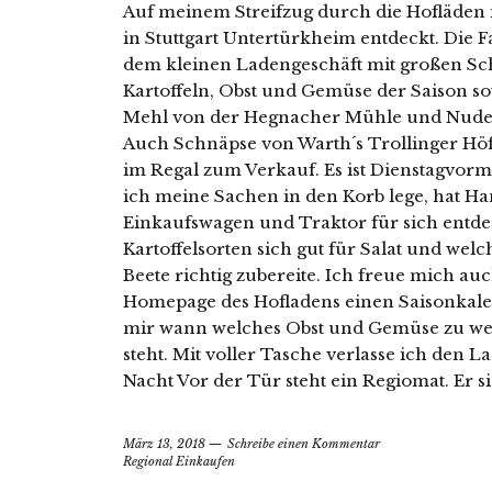
Auf meinem Streifzug durch die Hofläden i
in Stuttgart Untertürkheim entdeckt. Die F
dem kleinen Ladengeschäft mit großen Sc
Kartoffeln, Obst und Gemüse der Saison so
Mehl von der Hegnacher Mühle und Nudel
Auch Schnäpse von Warth´s Trollinger Höf
im Regal zum Verkauf. Es ist Dienstagvorm
ich meine Sachen in den Korb lege, hat Ha
Einkaufswagen und Traktor für sich entdec
Kartoffelsorten sich gut für Salat und wel
Beete richtig zubereite. Ich freue mich au
Homepage des Hofladens einen Saisonkalen
mir wann welches Obst und Gemüse zu welc
steht. Mit voller Tasche verlasse ich den 
Nacht Vor der Tür steht ein Regiomat. Er si
März 13, 2018
Schreibe einen Kommentar
Regional Einkaufen