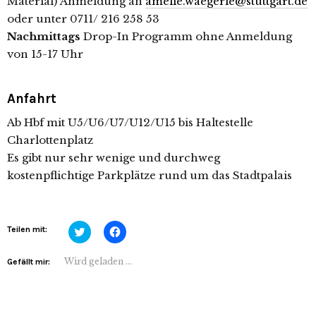
Material) Anmeldung an
amelie.waegerle@stuttgart.de
oder unter 0711/ 216 258 53
Nachmittags
Drop-In Programm ohne Anmeldung
von 15-17 Uhr
Anfahrt
Ab Hbf mit U5/U6/U7/U12/U15 bis Haltestelle
Charlottenplatz
Es gibt nur sehr wenige und durchweg
kostenpflichtige Parkplätze rund um das Stadtpalais
Klick,
Klick,
Teilen mit:
um
um
über
auf
Twitter
Facebook
Wird geladen …
Gefällt mir:
zu
zu
teilen
teilen
(Wird
(Wird
in
in
neuem
neuem
Fenster
Fenster