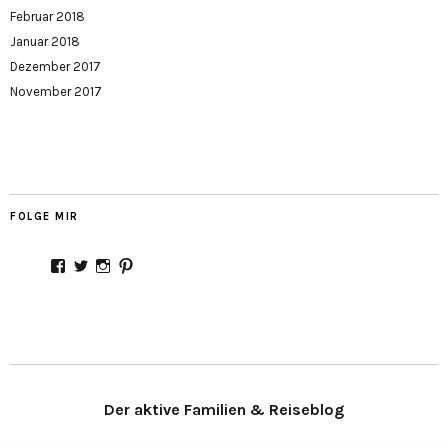
Februar 2018
Januar 2018
Dezember 2017
November 2017
FOLGE MIR
Profil
Profil
Profil
Profil
von
von
von
von
Stadtmamaunterwegs
Stadtmama_
Stadtmama_unterwegs
stadtmamaontour
auf
auf
auf
auf
Facebook
Twitter
Instagram
Pinterest
anzeigen
anzeigen
anzeigen
anzeigen
Der aktive Familien & Reiseblog